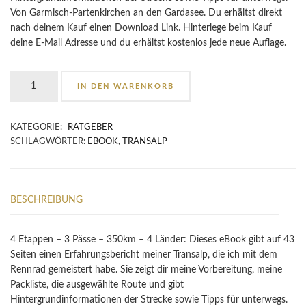
Von Garmisch-Partenkirchen an den Gardasee. Du erhältst direkt
nach deinem Kauf einen Download Link. Hinterlege beim Kauf
deine E-Mail Adresse und du erhältst kostenlos jede neue Auflage.
Rennrad
IN DEN WARENKORB
Transalp
-
Von
KATEGORIE:
RATGEBER
Garmisch
SCHLAGWÖRTER:
EBOOK
,
TRANSALP
an
den
Gardasee
Menge
BESCHREIBUNG
4 Etappen – 3 Pässe – 350km – 4 Länder: Dieses eBook gibt auf 43
Seiten einen Erfahrungsbericht meiner Transalp, die ich mit dem
Rennrad gemeistert habe. Sie zeigt dir meine Vorbereitung, meine
Packliste, die ausgewählte Route und gibt
Hintergrundinformationen der Strecke sowie Tipps für unterwegs.