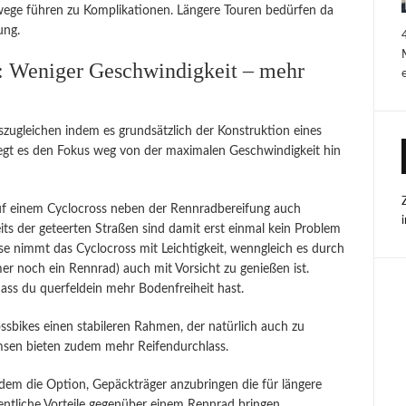
ege führen zu Komplikationen. Längere Touren bedürfen da
ung.
: Weniger Geschwindigkeit – mehr
zugleichen indem es grundsätzlich der Konstruktion eines
legt es den Fokus weg von der maximalen Geschwindigkeit hin
auf einem Cyclocross neben der Rennradbereifung auch
its der geteerten Straßen sind damit erst einmal kein Problem
e nimmt das Cyclocross mit Leichtigkeit, wenngleich es durch
er noch ein Rennrad) auch mit Vorsicht zu genießen ist.
dass du querfeldein mehr Bodenfreiheit hast.
sbikes einen stabileren Rahmen, der natürlich auch zu
msen bieten zudem mehr Reifendurchlass.
zudem die Option, Gepäckträger anzubringen die für längere
ntliche Vorteile gegenüber einem Rennrad bringen.