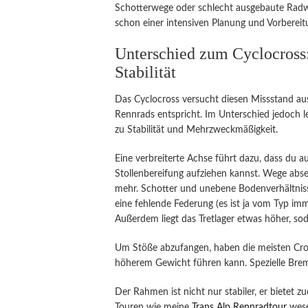
Schotterwege oder schlecht ausgebaute Radw
schon einer intensiven Planung und Vorbereit
Unterschied zum Cyclocross
Stabilität
Das Cyclocross versucht diesen Missstand aus
Rennrads entspricht. Im Unterschied jedoch 
zu Stabilität und Mehrzweckmäßigkeit.
Eine verbreiterte Achse führt dazu, dass du 
Stollenbereifung aufziehen kannst. Wege abse
mehr. Schotter und unebene Bodenverhältniss
eine fehlende Federung (es ist ja vom Typ imm
Außerdem liegt das Tretlager etwas höher, so
Um Stöße abzufangen, haben die meisten Cros
höherem Gewicht führen kann. Spezielle Bre
Der Rahmen ist nicht nur stabiler, er bietet 
Touren wie meine
Trans Alp Rennradtour
wese