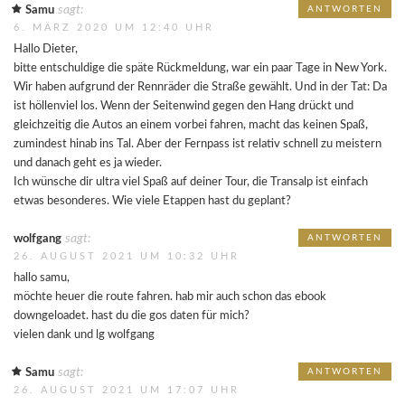
sagt:
Samu
ANTWORTEN
6. MÄRZ 2020 UM 12:40 UHR
Hallo Dieter,
bitte entschuldige die späte Rückmeldung, war ein paar Tage in New York.
Wir haben aufgrund der Rennräder die Straße gewählt. Und in der Tat: Da
ist höllenviel los. Wenn der Seitenwind gegen den Hang drückt und
gleichzeitig die Autos an einem vorbei fahren, macht das keinen Spaß,
zumindest hinab ins Tal. Aber der Fernpass ist relativ schnell zu meistern
und danach geht es ja wieder.
Ich wünsche dir ultra viel Spaß auf deiner Tour, die Transalp ist einfach
etwas besonderes. Wie viele Etappen hast du geplant?
sagt:
wolfgang
ANTWORTEN
26. AUGUST 2021 UM 10:32 UHR
hallo samu,
möchte heuer die route fahren. hab mir auch schon das ebook
downgeloadet. hast du die gos daten für mich?
vielen dank und lg wolfgang
sagt:
Samu
ANTWORTEN
26. AUGUST 2021 UM 17:07 UHR