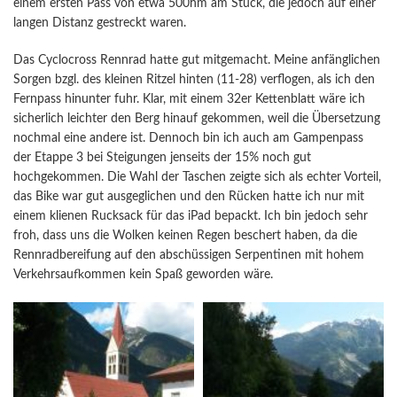
einem ersten Pass von etwa 500hm am Stück, die jedoch auf einer
langen Distanz gestreckt waren.
Das Cyclocross Rennrad hatte gut mitgemacht. Meine anfänglichen
Sorgen bzgl. des kleinen Ritzel hinten (11-28) verflogen, als ich den
Fernpass hinunter fuhr. Klar, mit einem 32er Kettenblatt wäre ich
sicherlich leichter den Berg hinauf gekommen, weil die Übersetzung
nochmal eine andere ist. Dennoch bin ich auch am Gampenpass
der Etappe 3 bei Steigungen jenseits der 15% noch gut
hochgekommen. Die Wahl der Taschen zeigte sich als echter Vorteil,
das Bike war gut ausgeglichen und den Rücken hatte ich nur mit
einem klienen Rucksack für das iPad bepackt. Ich bin jedoch sehr
froh, dass uns die Wolken keinen Regen beschert haben, da die
Rennradbereifung auf den abschüssigen Serpentinen mit hohem
Verkehrsaufkommen kein Spaß geworden wäre.