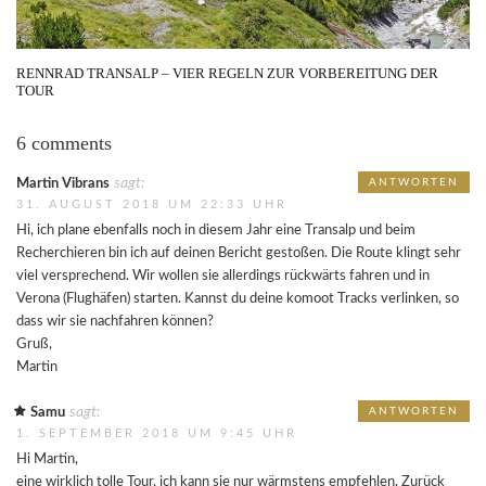
RENNRAD TRANSALP – VIER REGELN ZUR VORBEREITUNG DER
TOUR
6 comments
sagt:
Martin Vibrans
ANTWORTEN
31. AUGUST 2018 UM 22:33 UHR
Hi, ich plane ebenfalls noch in diesem Jahr eine Transalp und beim
Recherchieren bin ich auf deinen Bericht gestoßen. Die Route klingt sehr
viel versprechend. Wir wollen sie allerdings rückwärts fahren und in
Verona (Flughäfen) starten. Kannst du deine komoot Tracks verlinken, so
dass wir sie nachfahren können?
Gruß,
Martin
sagt:
Samu
ANTWORTEN
1. SEPTEMBER 2018 UM 9:45 UHR
Hi Martin,
eine wirklich tolle Tour, ich kann sie nur wärmstens empfehlen. Zurück