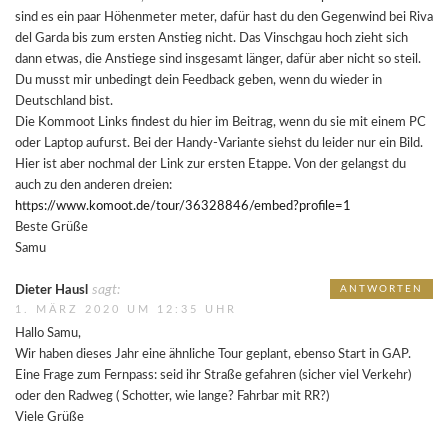
sind es ein paar Höhenmeter meter, dafür hast du den Gegenwind bei Riva
del Garda bis zum ersten Anstieg nicht. Das Vinschgau hoch zieht sich
dann etwas, die Anstiege sind insgesamt länger, dafür aber nicht so steil.
Du musst mir unbedingt dein Feedback geben, wenn du wieder in
Deutschland bist.
Die Kommoot Links findest du hier im Beitrag, wenn du sie mit einem PC
oder Laptop aufurst. Bei der Handy-Variante siehst du leider nur ein Bild.
Hier ist aber nochmal der Link zur ersten Etappe. Von der gelangst du
auch zu den anderen dreien:
https://www.komoot.de/tour/36328846/embed?profile=1
Beste Grüße
Samu
sagt:
Dieter Hausl
ANTWORTEN
1. MÄRZ 2020 UM 12:35 UHR
Hallo Samu,
Wir haben dieses Jahr eine ähnliche Tour geplant, ebenso Start in GAP.
Eine Frage zum Fernpass: seid ihr Straße gefahren (sicher viel Verkehr)
oder den Radweg ( Schotter, wie lange? Fahrbar mit RR?)
Viele Grüße